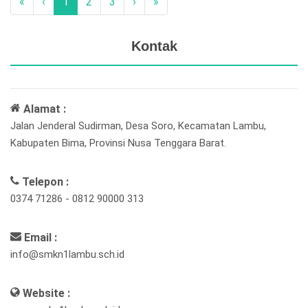
«
‹
1
2
3
›
»
Kontak
Alamat :
Jalan Jenderal Sudirman, Desa Soro, Kecamatan Lambu,
Kabupaten Bima, Provinsi Nusa Tenggara Barat.
Telepon :
0374 71286 - 0812 90000 313
Email :
info@smkn1lambu.sch.id
Website :